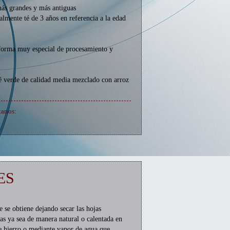
más grandes y más antiguas
almente té de 3 años en referencia a la edad
 forma muy especial de procesamiento y
té verde de calidad media mezclado con arroz
arios:
ES
e se obtiene dejando secar las hojas
as ya sea de manera natural o calentada en
e hierro o mediante vapor de agua que