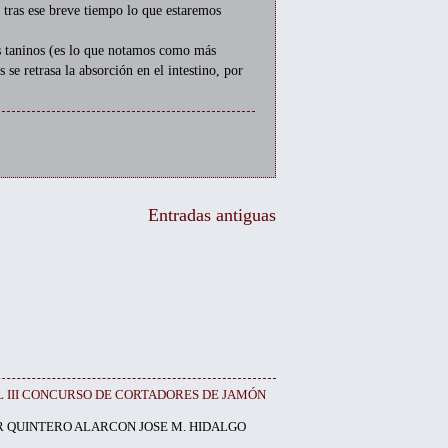
é tras ese breve tiempo lo que estaremos
s taninos (es lo que notamos como más
 se retrasa la absorción en el intestino, por
Entradas antiguas
EL III CONCURSO DE CORTADORES DE JAMÓN
R QUINTERO ALARCON JOSE M. HIDALGO