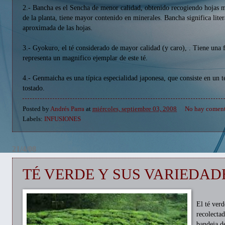
2.- Bancha es el Sencha de menor calidad, obtenido recogiendo hojas 
de la planta, tiene mayor contenido en minerales. Bancha significa liter
aproximada de las hojas.
3.- Gyokuro, el té considerado de mayor calidad (y caro), . Tiene una
representa un magnifico ejemplar de este té.
4.- Genmaicha es una típica especialidad japonesa, que consiste en un 
tostado.
Posted by
Andrés Parra
at
miércoles, septiembre 03, 2008
No hay coment
Labels:
INFUSIONES
21/4/08
TÉ VERDE Y SUS VARIEDAD
El té verd
recolectad
bandeja d