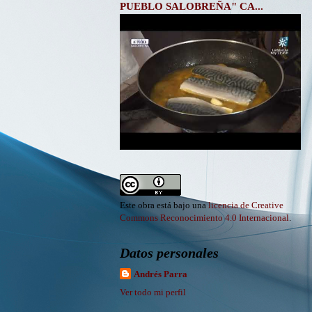
PUEBLO SALOBREÑA" CA...
Este obra está bajo una
licencia de Creative
Commons Reconocimiento 4.0 Internacional
.
Datos personales
Andrés Parra
Ver todo mi perfil