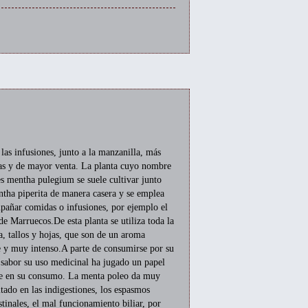
las infusiones, junto a la manzanilla, más
s y de mayor venta. La planta cuyo nombre
es mentha pulegium se suele cultivar junto
ntha piperita de manera casera y se emplea
pañar comidas o infusiones, por ejemplo el
de Marruecos.De esta planta se utiliza toda la
a, tallos y hojas, que son de un aroma
e y muy intenso.A parte de consumirse por su
 sabor su uso medicinal ha jugado un papel
e en su consumo. La menta poleo da muy
tado en las indigestiones, los espasmos
stinales, el mal funcionamiento biliar, por