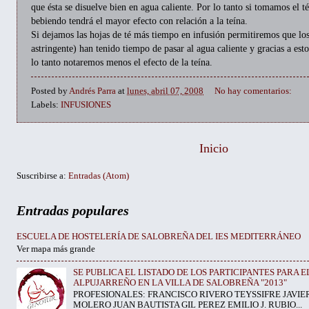
que ésta se disuelve bien en agua caliente. Por lo tanto si tomamos el t
bebiendo tendrá el mayor efecto con relación a la teína.
Si dejamos las hojas de té más tiempo en infusión permitiremos que lo
astringente) han tenido tiempo de pasar al agua caliente y gracias a estos
lo tanto notaremos menos el efecto de la teína.
Posted by
Andrés Parra
at
lunes, abril 07, 2008
No hay comentarios:
Labels:
INFUSIONES
Inicio
Suscribirse a:
Entradas (Atom)
Entradas populares
ESCUELA DE HOSTELERÍA DE SALOBREÑA DEL IES MEDITERRÁNEO
Ver mapa más grande
SE PUBLICA EL LISTADO DE LOS PARTICIPANTES PARA 
ALPUJARREÑO EN LA VILLA DE SALOBREÑA "2013"
PROFESIONALES: FRANCISCO RIVERO TEYSSIFRE JAVIE
MOLERO JUAN BAUTISTA GIL PEREZ EMILIO J. RUBIO...