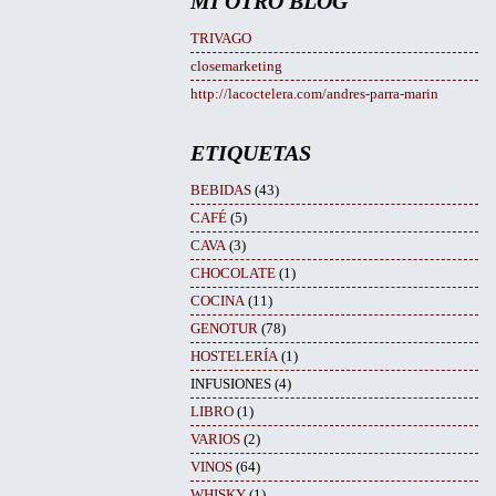
MI OTRO BLOG
TRIVAGO
closemarketing
http://lacoctelera.com/andres-parra-marin
ETIQUETAS
BEBIDAS
(43)
CAFÉ
(5)
CAVA
(3)
CHOCOLATE
(1)
COCINA
(11)
GENOTUR
(78)
HOSTELERÍA
(1)
INFUSIONES
(4)
LIBRO
(1)
VARIOS
(2)
VINOS
(64)
WHISKY
(1)