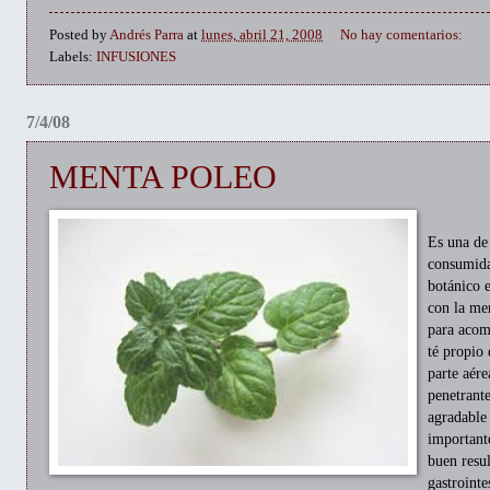
Posted by
Andrés Parra
at
lunes, abril 21, 2008
No hay comentarios:
Labels:
INFUSIONES
7/4/08
MENTA POLEO
Es una de 
consumida
botánico 
con la me
para acom
té propio 
parte aére
penetrant
agradable
important
buen resul
gastrointe