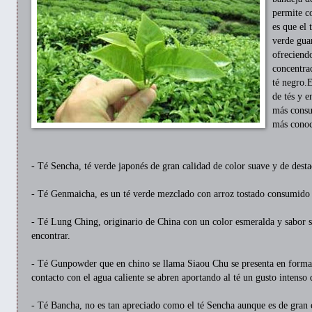
permite c
es que el 
verde guar
ofreciend
concentrac
té negro.E
de tés y e
más consu
más conoc
- Té Sencha, té verde japonés de gran calidad de color suave y de desta
- Té Genmaicha, es un té verde mezclado con arroz tostado consumido 
- Té Lung Ching, originario de China con un color esmeralda y sabor sua
encontrar.
- Té Gunpowder que en chino se llama Siaou Chu se presenta en forma d
contacto con el agua caliente se abren aportando al té un gusto intenso
- Té Bancha, no es tan apreciado como el té Sencha aunque es de gran c