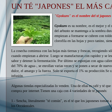
UN TÉ "JAPONES" EL MÁS 
"Gyokuro" es el nombre del té japones
Gyokuro
es su nombre, es el mejor y el
del arbusto se mantenga a la sombra dura
empiezan a formarse se cubren con toldo
clorofila en las hojas y poco tanino, sie
La cosecha comienza con las hojas más tiernas y frescas, recogiendo sól
cuando empiezan a abrirse. Luego se manufacturan con rapidez y se les
sabor y detener la fermentación. Por último se esponjan con agua calien
del 70% de agua–, se enrollan varias veces y se ponen a secar de nuevo
dulce, el amargo y la fuerza. Solo se exporta el 1% su producción.Se ca
infusión.
Algunas tiendas especializadas lo venden. Una de ellas es café y té que
compra por internet.Tienen una caja con 4 variedades de té japonés:
1.- Sencha, literalmente "té común", es el té que los japoneses toman 
los Occidentales.