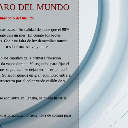
CARO DEL MUNDO
 más caro del mundo.
 más escaso. Su calidad depende que el 90%
nte casi un mes. En cuanto los brotes
s. Con esta falta de luz desarrollan mucha
ndo su sabor más suave y dulce.
o los capullos de la primera floración
 da vapor durante 30 segundos para fijar el
te, se prensan, se dejan secar –evaporación
. Su sabor guarda un gran equilibrio entre el
racteriza por el color verde chillón de su
 se encuentra en España, se puede hacer la
a diario, aunque no tiene nada de común para