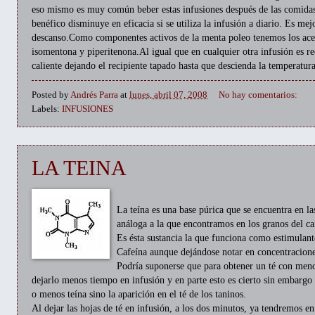
eso mismo es muy común beber estas infusiones después de las comida
benéfico disminuye en eficacia si se utiliza la infusión a diario. Es m
descanso.Como componentes activos de la menta poleo tenemos los acei
isomentona y piperitenona.Al igual que en cualquier otra infusión es 
caliente dejando el recipiente tapado hasta que descienda la temperatur
Posted by
Andrés Parra
at
lunes, abril 07, 2008
No hay comentarios:
Labels:
INFUSIONES
LA TEINA
La teína es una base púrica que se encuentra en las
análoga a la que encontramos en los granos del caf
Es ésta sustancia la que funciona como estimulante 
Cafeína aunque dejándose notar en concentracione
Podría suponerse que para obtener un té con meno
dejarlo menos tiempo en infusión y en parte esto es cierto sin embarg
o menos teína sino la aparición en el té de los taninos.
Al dejar las hojas de té en infusión, a los dos minutos, ya tendremos e