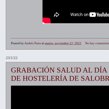
Posted by
Andrés Parra
at
martes, noviembre 22, 2022
No hay comentari
23/1/22
GRABACIÓN SALUD AL DÍA 
DE HOSTELERÍA DE SALOBRE