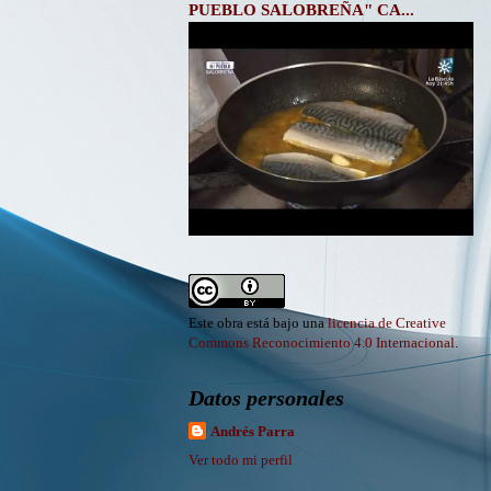
PUEBLO SALOBREÑA" CA...
Este obra está bajo una
licencia de Creative
Commons Reconocimiento 4.0 Internacional
.
Datos personales
Andrés Parra
Ver todo mi perfil