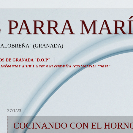
 PARRA MAR
 SALOBREÑA" (GRANADA)
OS DE GRANADA "D.O.P"
MÓN EN LA VILLA DE SALOBREÑA (GRANADA) "2015"
27/1/23
COCINANDO CON EL HORNO 