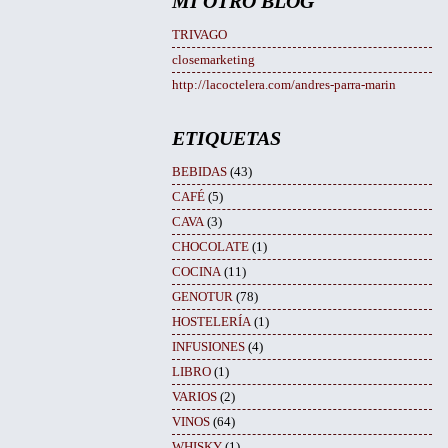
MI OTRO BLOG
TRIVAGO
closemarketing
http://lacoctelera.com/andres-parra-marin
ETIQUETAS
BEBIDAS
(43)
CAFÉ
(5)
CAVA
(3)
CHOCOLATE
(1)
COCINA
(11)
GENOTUR
(78)
HOSTELERÍA
(1)
INFUSIONES
(4)
LIBRO
(1)
VARIOS
(2)
VINOS
(64)
WHISKY
(1)