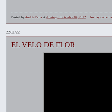
Posted by
Andrés Parra
at
domingo, diciembre 04, 2022
No hay comenta
22/11/22
EL VELO DE FLOR