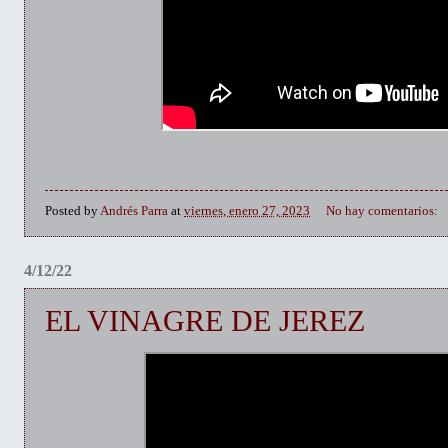
Posted by
Andrés Parra
at
viernes, enero 27, 2023
No hay comentarios:
4/12/22
EL VINAGRE DE JEREZ