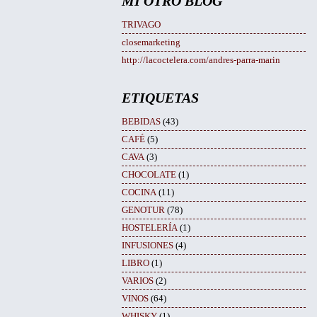
MI OTRO BLOG
TRIVAGO
closemarketing
http://lacoctelera.com/andres-parra-marin
ETIQUETAS
BEBIDAS
(43)
CAFÉ
(5)
CAVA
(3)
CHOCOLATE
(1)
COCINA
(11)
GENOTUR
(78)
HOSTELERÍA
(1)
INFUSIONES
(4)
LIBRO
(1)
VARIOS
(2)
VINOS
(64)
WHISKY
(1)