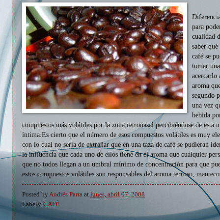
Diferenci
para pode
cualidad d
saber qué
café se p
tomar una 
acercarlo 
aroma que
segundo p
una vez q
bebida po
compuestos más volátiles por la zona retronasal percibiéndose de esta
íntima.Es cierto que el número de esos compuestos volátiles es muy e
con lo cual no sería de extrañar que en una taza de café se pudieran id
la influencia que cada uno de ellos tiene en el aroma que cualquier per
que no todos llegan a un umbral mínimo de concentración para que pue
estos compuestos volátiles son responsables del aroma terroso, manteco
Posted by
Andrés Parra
at
lunes, abril 07, 2008
Labels:
CAFÉ