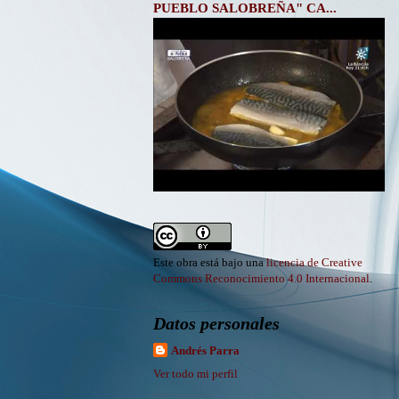
PUEBLO SALOBREÑA" CA...
Este obra está bajo una
licencia de Creative
Commons Reconocimiento 4.0 Internacional
.
Datos personales
Andrés Parra
Ver todo mi perfil