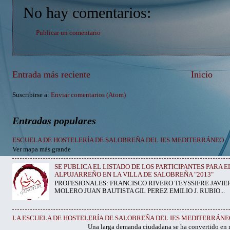
No hay comentarios:
Publicar un comentario
Entrada más reciente
Inicio
Suscribirse a:
Enviar comentarios (Atom)
Entradas populares
ESCUELA DE HOSTELERÍA DE SALOBREÑA DEL IES MEDITERRÁNEO
Ver mapa más grande
SE PUBLICA EL LISTADO DE LOS PARTICIPANTES PARA 
ALPUJARREÑO EN LA VILLA DE SALOBREÑA "2013"
PROFESIONALES: FRANCISCO RIVERO TEYSSIFRE JAVIE
MOLERO JUAN BAUTISTA GIL PEREZ EMILIO J. RUBIO...
LA ESCUELA DE HOSTELERÍA DE SALOBREÑA DEL IES MEDITERRÁNE
Una larga demanda ciudadana se ha convertido en realidad. Y