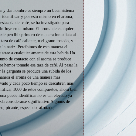
ar y dar nombre es siempre un buen sistema
r identificar y por esto mismo en el aroma,
estacada del café, se ha investigado para
 influye en el mismo.El aroma de cualquier
uede percibir primero de manera inmediata al
taza de café caliente, o el grano tostado, y
a la nariz. Percibimos de esta manera el
 atrae a cualquier amante de esta bebida.Un
unto de contacto con el aroma se produce
ue hemos tomado esa taza de café. Al pasar la
r la garganta se produce una subida de los
 manera el aroma de una manera más
levado y cada poco tiempo se descubren más
entificar 1000 de estos compuestos, ahora bien
sona puede identificar no es tan elevado ya
da considerarse significativo.Algunos de
so, picante, especiado, afrutado,…