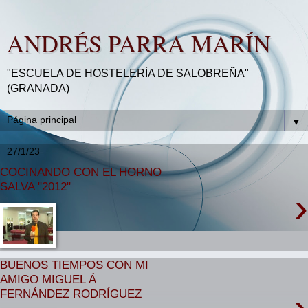
ANDRÉS PARRA MARÍN
"ESCUELA DE HOSTELERÍA DE SALOBREÑA"
(GRANADA)
▼
27/1/23
COCINANDO CON EL HORNO
SALVA "2012"
›
BUENOS TIEMPOS CON MI
AMIGO MIGUEL Á
FERNÁNDEZ RODRÍGUEZ