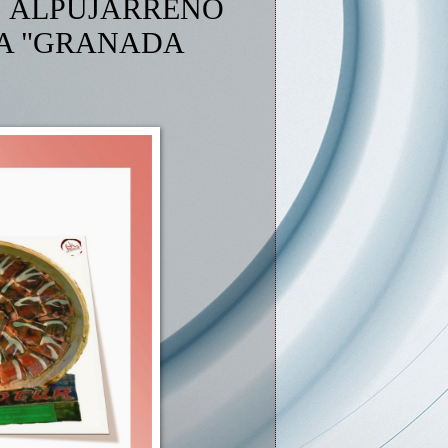
N ALPUJARREÑO
ÑA "GRANADA