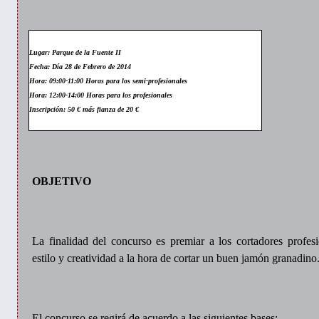
Lugar: Parque de la Fuente II
Fecha: Día 28 de Febrero de 2014
Hora: 09:00-11:00 Horas para los semi-profesionales
Hora: 12:00-14:00 Horas para los profesionales
Inscripción: 50 € más fianza de 20
€
OBJETIVO
La finalidad del concurso es premiar a los cortadores profes
estilo y creatividad a la hora de cortar un buen jamón granadino
El concurso se regirá de acuerdo a las siguientes bases: