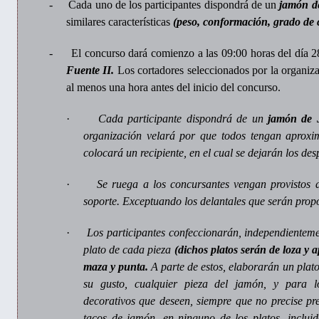
-
Cada uno de los participantes dispondrá de un
jamón de
similares características
(peso, conformación, grado de c
-
El concurso dará comienzo a las 09:00 horas del día 
Fuente II.
Los cortadores seleccionados por la organiza
al menos una hora antes del inicio del concurso.
·
Cada participante dispondrá de un
jamón
de 
organización velará por que todos tengan aprox
colocará un recipiente, en el cual se dejarán los des
·
Se ruega a los concursantes vengan provistos 
soporte. Exceptuando los delantales que serán prop
·
Los participantes confeccionarán, independienteme
plato de cada pieza
(dichos platos serán de loza y 
maza y punta.
A parte de estos, elaborarán un plat
su gusto, cualquier pieza del jamón, y para lo
decorativos que deseen, siempre que no precise pr
tacos de jamón, en ninguno de los platos, incluid