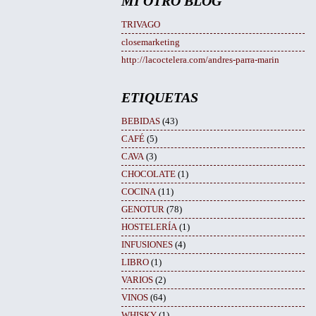
MI OTRO BLOG
TRIVAGO
closemarketing
http://lacoctelera.com/andres-parra-marin
ETIQUETAS
BEBIDAS
(43)
CAFÉ
(5)
CAVA
(3)
CHOCOLATE
(1)
COCINA
(11)
GENOTUR
(78)
HOSTELERÍA
(1)
INFUSIONES
(4)
LIBRO
(1)
VARIOS
(2)
VINOS
(64)
WHISKY
(1)