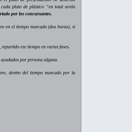
ada plato de plástico “en total serán
rtado por los concursantes.
ero en el tiempo marcado (dos horas), si
 repartido ese tiempo en varias fases.
r ayudados por persona alguna.
ero, dentro del tiempo marcado por la