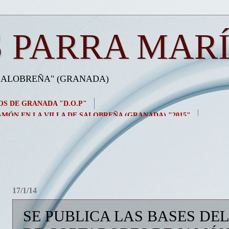
 PARRA MAR
 SALOBREÑA" (GRANADA)
OS DE GRANADA "D.O.P"
MÓN EN LA VILLA DE SALOBREÑA (GRANADA) "2015"
17/1/14
SE PUBLICA LAS BASES DE