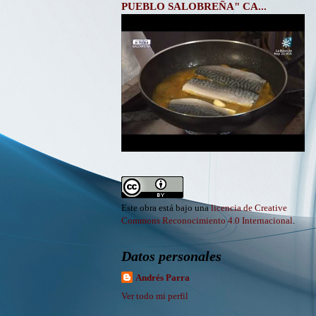
PUEBLO SALOBREÑA" CA...
Este obra está bajo una
licencia de Creative
Commons Reconocimiento 4.0 Internacional
.
Datos personales
Andrés Parra
Ver todo mi perfil