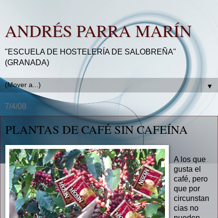
ANDRÉS PARRA MARÍN
"ESCUELA DE HOSTELERÍA DE SALOBREÑA"
(GRANADA)
▼
7/4/08
PLANTAS DE CAFÉ SIN CAFEÍNA
A los que
gusta el
café, pero
que por
circunstan
cias no
pueden