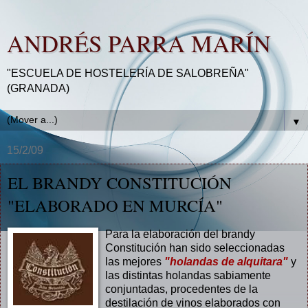
ANDRÉS PARRA MARÍN
"ESCUELA DE HOSTELERÍA DE SALOBREÑA"
(GRANADA)
▼
15/2/09
EL BRANDY CONSTITUCIÓN
"ELABORADO EN MURCÍA"
Para la elaboración del brandy
Constitución han sido seleccionadas
las mejores
"holandas de alquitara"
y
las distintas holandas sabiamente
conjuntadas, procedentes de la
destilación de vinos elaborados con