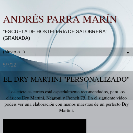
ANDRÉS PARRA MARÍN
"ESCUELA DE HOSTELERÍA DE SALOBREÑA"
(GRANADA)
▼
5/7/12
EL DRY MARTINI "PERSONALIZADO"
Los cócteles cortos está especialmente recomendados, para los
clásicos Dry Martini, Negroni y French 75. En el siguiente vídeo
podéis ver una elaboración con manos maestras de un perfecto Dry
Martini.