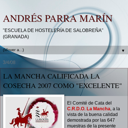
ANDRÉS PARRA MARÍN
"ESCUELA DE HOSTELERÍA DE SALOBREÑA"
(GRANADA)
▼
3/4/08
LA MANCHA CALIFICADA LA
COSECHA 2007 COMO "EXCELENTE"
El Comité de Cata del
C.R.D.O. La Mancha
, a la
vista de la buena calidad
demostrada por las 647
muestras de la presente