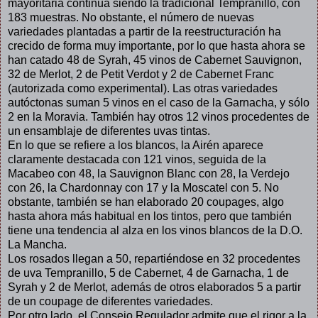
mayoritaria continúa siendo la tradicional Tempranillo, con
183 muestras. No obstante, el número de nuevas
variedades plantadas a partir de la reestructuración ha
crecido de forma muy importante, por lo que hasta ahora se
han catado 48 de Syrah, 45 vinos de Cabernet Sauvignon,
32 de Merlot, 2 de Petit Verdot y 2 de Cabernet Franc
(autorizada como experimental). Las otras variedades
autóctonas suman 5 vinos en el caso de la Garnacha, y sólo
2 en la Moravia. También hay otros 12 vinos procedentes de
un ensamblaje de diferentes uvas tintas.
En lo que se refiere a los blancos, la Airén aparece
claramente destacada con 121 vinos, seguida de la
Macabeo con 48, la Sauvignon Blanc con 28, la Verdejo
con 26, la Chardonnay con 17 y la Moscatel con 5. No
obstante, también se han elaborado 20 coupages, algo
hasta ahora más habitual en los tintos, pero que también
tiene una tendencia al alza en los vinos blancos de la D.O.
La Mancha.
Los rosados llegan a 50, repartiéndose en 32 procedentes
de uva Tempranillo, 5 de Cabernet, 4 de Garnacha, 1 de
Syrah y 2 de Merlot, además de otros elaborados 5 a partir
de un coupage de diferentes variedades.
Por otro lado, el Consejo Regulador admite que el rigor a la