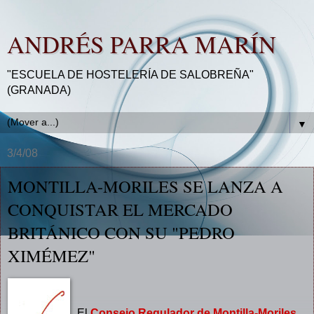
ANDRÉS PARRA MARÍN
"ESCUELA DE HOSTELERÍA DE SALOBREÑA"
(GRANADA)
▼
3/4/08
MONTILLA-MORILES SE LANZA A
CONQUISTAR EL MERCADO
BRITÁNICO CON SU "PEDRO
XIMÉMEZ"
El
Consejo Regulador de Montilla-Moriles