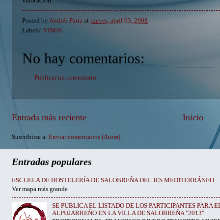
valoración.
Posted by
Andrés Parra
at
jueves, abril 03, 2008
Labels:
VINOS
No hay comentarios:
Publicar un comentario
Entrada más reciente
Inicio
Suscribirse a:
Enviar comentarios (Atom)
Entradas populares
ESCUELA DE HOSTELERÍA DE SALOBREÑA DEL IES MEDITERRÁNEO
Ver mapa más grande
SE PUBLICA EL LISTADO DE LOS PARTICIPANTES PARA 
ALPUJARREÑO EN LA VILLA DE SALOBREÑA "2013"