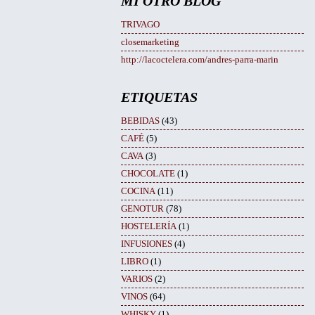
MI OTRO BLOG
TRIVAGO
closemarketing
http://lacoctelera.com/andres-parra-marin
ETIQUETAS
BEBIDAS
(43)
CAFÉ
(5)
CAVA
(3)
CHOCOLATE
(1)
COCINA
(11)
GENOTUR
(78)
HOSTELERÍA
(1)
INFUSIONES
(4)
LIBRO
(1)
VARIOS
(2)
VINOS
(64)
WHISKY
(1)