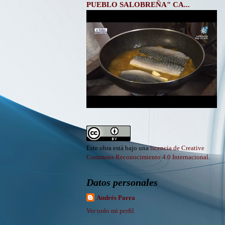
PUEBLO SALOBREÑA" CA...
Este obra está bajo una
licencia de Creative
Commons Reconocimiento 4.0 Internacional
.
Datos personales
Andrés Parra
Ver todo mi perfil