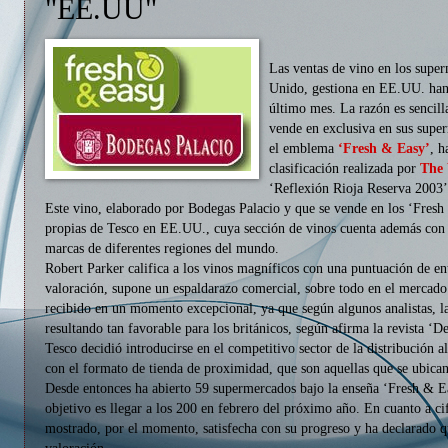
"EE.UU"
Las ventas de vino en los sup
Unido, gestiona en EE.UU. han
último mes. La razón es sencilla
vende en exclusiva en sus supe
el emblema
‘Fresh & Easy’
, h
clasificación realizada por
The 
‘Reflexión Rioja Reserva 2003
Este vino, elaborado por Bodegas Palacio y que se vende en los ‘Fres
propias de Tesco en EE.UU., cuya sección de vinos cuenta además con m
marcas de diferentes regiones del mundo.
Robert Parker califica a los vinos magníficos con una puntuación de ent
valoración, supone un espaldarazo comercial, sobre todo en el mercad
recibido en un momento excepcional, ya que según algunos analistas, l
resultando tan favorable para los británicos, según afirma la revista ‘D
Tesco decidió introducirse en el competitivo sector de la distribución 
con el formato de tienda de proximidad, que son aquellas que se ubican
Desde entonces ha abierto 59 supermercados bajo la enseña ‘Fresh & E
objetivo es llegar a los 200 en febrero del próximo año. En cuanto a cif
mostrado, por el momento, satisfecha con su progreso y ha declarado 