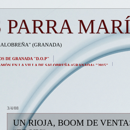
 PARRA MAR
 SALOBREÑA" (GRANADA)
OS DE GRANADA "D.O.P"
MÓN EN LA VILLA DE SALOBREÑA (GRANADA) "2015"
3/4/08
UN RIOJA, BOOM DE VENTA